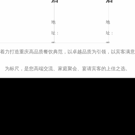
地
地
址：
址：
重
重
着力打造重庆高品质餐饮典范，以卓越品质为引领，以宾客满意
庆
庆
市
市
微
为标尺，是您高端交流、家庭聚会、宴请宾客的上佳之选。
江
南
信
北
岸
联
区
区
系
北
南
城
滨
公
文
路
众