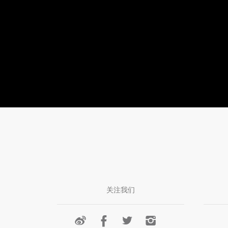
华
第
号：
街
一
打
东
大
开
路
道
微
大
8
信，
剧
号
直
院
楼
接
电
电
搜
话：
话：
索
023-
023-
鑫
关注我们
67869777
62601888
缘




汇